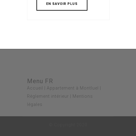
EN SAVOIR PLUS
Menu FR
Accueil
|
Appartement à Montluel
|
Règlement intérieur
|
Mentions
légales
© Copyright 2020