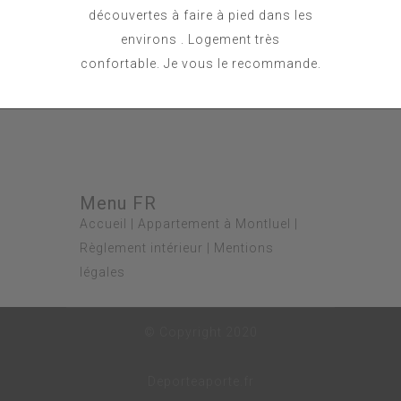
découvertes à faire à pied dans les
environs . Logement très
confortable. Je vous le recommande.
Menu FR
Accueil
|
Appartement à Montluel
|
Règlement intérieur
|
Mentions
légales
© Copyright 2020
Deporteaporte.fr